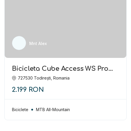
Mnt Alex
Bicicleta Cube Access WS Pro
27.5″ White/Blue
727530 Todirești, Romania
2.199 RON
Biciclete
MTB All-Mountain