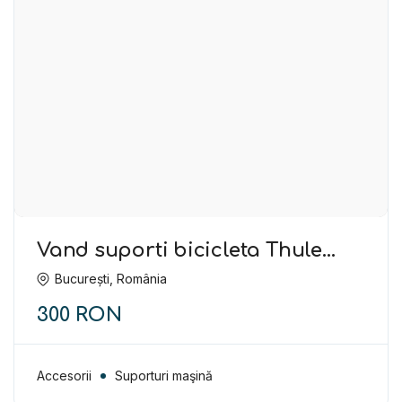
alecsandru.costache
Vand suporti bicicleta Thule
FreeRide 532, în stare foarte
București, România
buna, atat functional cat si
estetic.
300 RON
Accesorii
Suporturi maşină