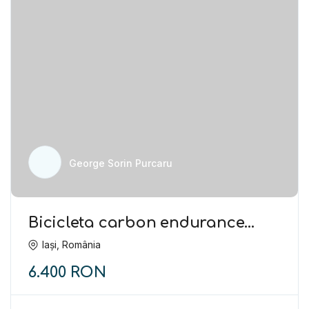
George Sorin Purcaru
Bicicleta carbon endurance
Cannondale Synapse 2020
Iași, România
6.400 RON