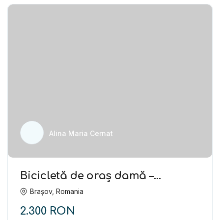
Alina Maria Cernat
Bicicletă de oraș damă –
Batavus – stare foarte bună
Brașov, Romania
2.300 RON