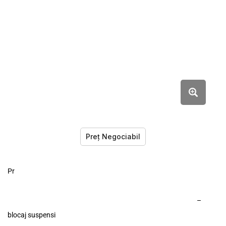
Preț Negociabil
Pr
vând bicicletă hexagon 7.0, deoarece doresc să cumpăr alta.
totul este funcțional. -schimbător spate shimano Deore xt -
schimbător față shimano Altus -9×3 viteze – frâne hidraulice
–
blocaj suspensi
e pe ghidon