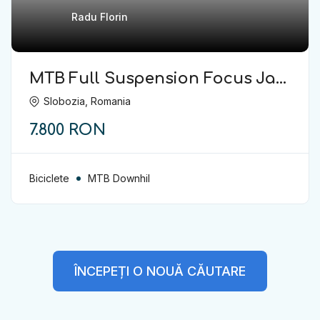
Radu Florin
MTB Full Suspension Focus Jam
6.8 29” M – aproape nouă
Slobozia, Romania
7.800 RON
Biciclete
MTB Downhil
ÎNCEPEȚI O NOUĂ CĂUTARE