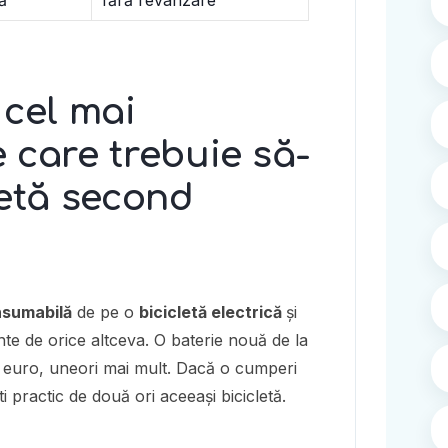
ă
fără revânzare
 cel mai
 care trebuie să-
cletă second
sumabilă
de pe o
bicicletă electrică
și
inte de orice altceva. O baterie nouă de la
 euro, uneori mai mult. Dacă o cumperi
ti practic de două ori aceeași bicicletă.