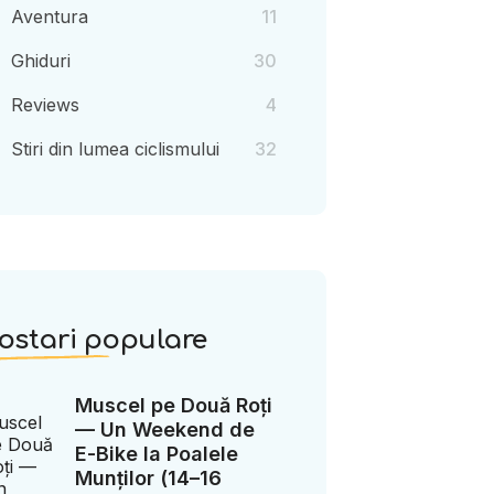
Aventura
11
Ghiduri
30
Reviews
4
Stiri din lumea ciclismului
32
ostari populare
Muscel pe Două Roți
— Un Weekend de
E-Bike la Poalele
Munților (14–16