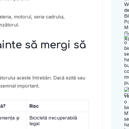
teria, motorul, seria cadrului,
ânzătorul.
ainte să mergi să
ătorului aceste întrebări. Dacă ezită sau
n semnal important.
ză?
Risc
niența și
Bicicletă irecuperabilă
legal