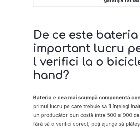
garanția rămas
De ce este bateria
important lucru pe
l verifici la o bici
hand?
Bateria
e
cea mai scumpă componentă con
primul lucru pe care trebuie să îl înțelegi îna
un producător bun costă între 500 și 900 de
fără să o verifici corect, poți ajunge să plăteș