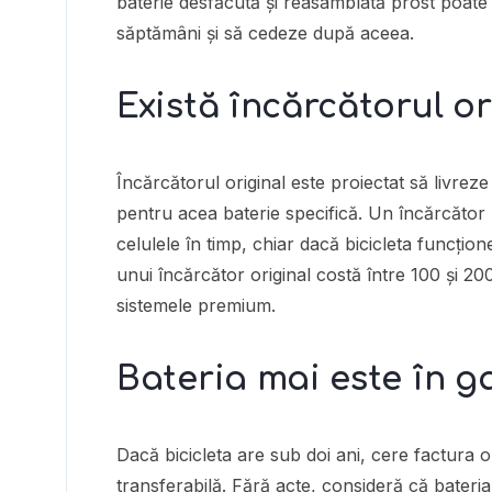
baterie desfăcută și reasamblată prost poat
săptămâni și să cedeze după aceea.
Există încărcătorul or
Încărcătorul original este proiectat să livreze
pentru acea baterie specifică. Un încărcător
celulele în timp, chiar dacă bicicleta funcți
unui încărcător original costă între 100 și 2
sistemele premium.
Bateria mai este în g
Dacă bicicleta are sub doi ani, cere factura or
transferabilă. Fără acte, consideră că bateria