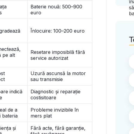
iața
Baterie nouă: 500–900
s
euro
egradează
Înlocuire: 100–200 euro
T
nectează,
Resetare imposibilă fără
 pe alt
service autorizat
ost
Uzură ascunsă la motor
ect
sau transmisie
are indică
Diagnostic și reparație
e
costisitoare
eal de a
Probleme invizibile în
i bateria
mers plat
iența și
Fără acte, fără garanție,