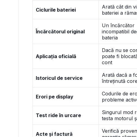
Arată cât din v
Ciclurile bateriei
bateriei a răma
Un încărcător
Încărcătorul original
incompatibil d
bateria
Dacă nu se co
Aplicația oficială
poate fi blocată
cont
Arată dacă a f
Istoricul de service
întreținută cor
Codurile de ero
Erori pe display
probleme activ
Singurul mod r
Test ride în urcare
testa motorul ș
Verifică proven
Acte și factură