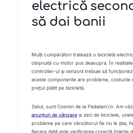
electrică secon
să dai banii
Mulți cumpărători tratează o bicicletă electr
obișnuită cu motor pus deasupra. În realitate
controller-ul și senzorii trebuie să funcțion
aceste componente are probleme, costurile d
prețul plătit pe bicicletă.
Salut, sunt Cosmin de la Pedalam.ro. Am văz
anunțuri de vânzare
și zeci de biciclete, unel
probleme pe care vânzătorul fie nu le știa, f
fiecare dată este verificarea corectă înainte