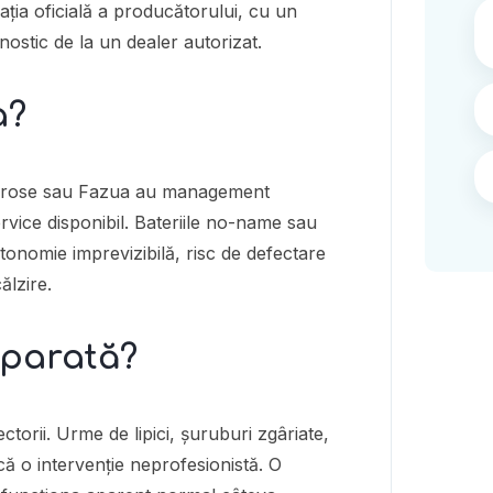
cația oficială a producătorului, cu un
nostic de la un dealer autorizat.
a?
Brose sau Fazua au management
 service disponibil. Bateriile no-name sau
tonomie imprevizibilă, risc de defectare
ălzire.
eparată?
torii. Urme de lipici, șuruburi zgâriate,
că o intervenție neprofesionistă. O