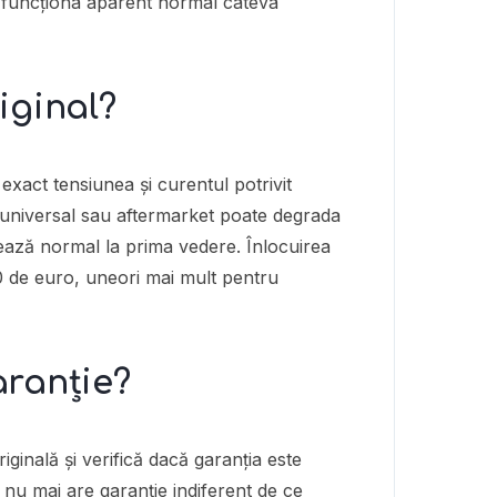
e funcționa aparent normal câteva
iginal?
 exact tensiunea și curentul potrivit
 universal sau aftermarket poate degrada
onează normal la prima vedere. Înlocuirea
00 de euro, uneori mai mult pentru
aranție?
iginală și verifică dacă garanția este
 nu mai are garanție indiferent de ce