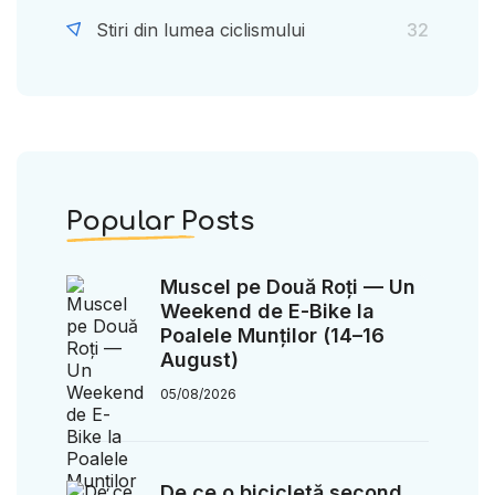
Stiri din lumea ciclismului
32
Popular Posts
Muscel pe Două Roți — Un
Weekend de E-Bike la
Poalele Munților (14–16
August)
05/08/2026
De ce o bicicletă second