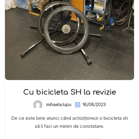
Cu bicicleta SH la revizie
mihaela.lupu
16/08/2023
De ce este bine atunci când achiziționezi o bicicleta sh
să îi faci un minim de constatare.