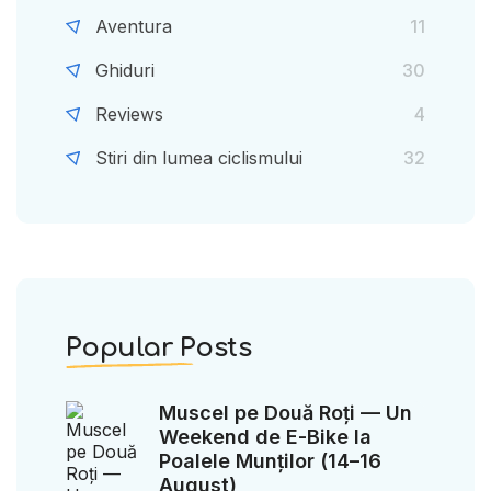
Aventura
11
Ghiduri
30
Reviews
4
Stiri din lumea ciclismului
32
Popular Posts
Muscel pe Două Roți — Un
Weekend de E-Bike la
Poalele Munților (14–16
August)