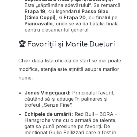
Este „săptămâna adevărului”. Se remarcă
Etapa 19
, cu legendarul
Passo Giau
(Cima Coppi)
, și
Etapa 20
, cu finalul pe
Piancavallo
, unde se va da bătălia finală
pentru clasamentul general.
🏆 Favoriții și Marile Dueluri
Chiar dacă lista oficială de start se mai poate
modifica, atenția este ațintită asupra marilor
nume:
Jonas Vingegaard:
Principalul favorit,
căutând să-și adauge în palmares și
trofeul „Senza Fine”.
Echipele de urmărit:
Red Bull – BORA –
Hansgrohe vine cu o armată de talente,
gata să pună presiune pe favoriți. De
mentionat Giulio Pellizzari care a fost in